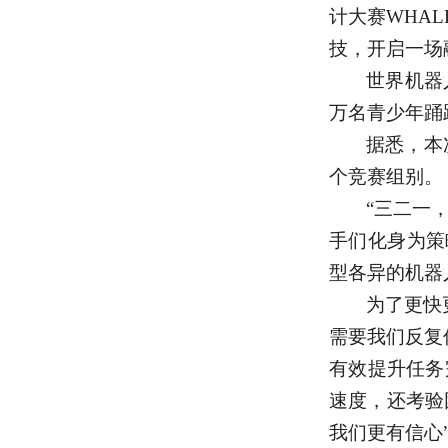
计大赛WHA
技，开启一场
世界机器
万名青少年踊
据悉，本
个竞赛组别。
“三二一
手们化身为策
型各异的机器
为了更快
需要我们反复
有效提升任务
速度，还考验
我们更有信心