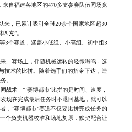
，来自福建各地区的470多支参赛队伍同场竞
办以来，已累计吸引全球20余个国家地区超30
林匹克”。
战”等3个赛道，涵盖小低组、小高组、初中组3
起来。赛场上，伴随机械运转的轻微嗡鸣，选
慧与技术的比拼。随着选手们的指令下达，造
任务。
不同战术。
“‘赛博都市’比拼的是时间、速度，
们发现在完成最后任务时不退回基地，就可以
者，“赛博都市”赛道不仅要比拼完成任务的
，一个负责机器校准和场地复原，默契配合让