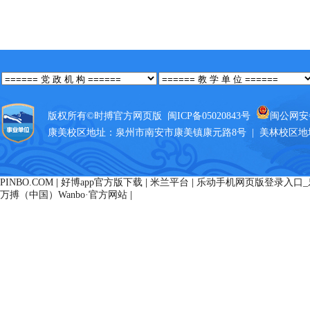
版权所有©时搏官方网页版
闽ICP备05020843号
闽公网安备3
康美校区地址：泉州市南安市康美镇康元路8号 | 美林校区
PINBO.COM
|
好博app官方版下载
|
米兰平台
|
乐动手机网页版登录入口_
万搏（中国）Wanbo·官方网站
|