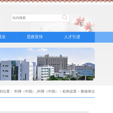
就业
思政宣传
人才引进
的位置：
时搏（中国）_时搏（中国）
>
机构设置
>
教辅单位