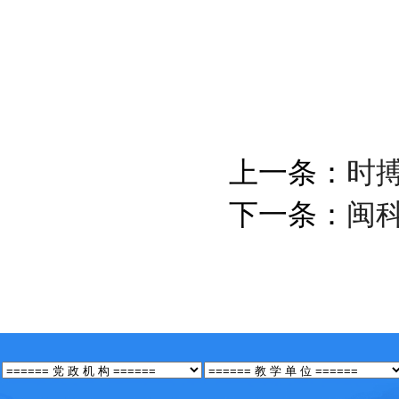
上一条：
时
下一条：
闽