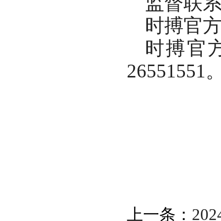
监督联
时搏官
时搏官
26551551
上一条：
2