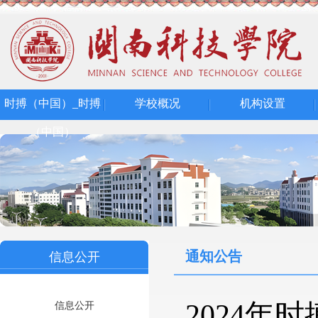
时搏（中国）_时搏
学校概况
机构设置
（中国）
通知公告
信息公开
2024
信息公开