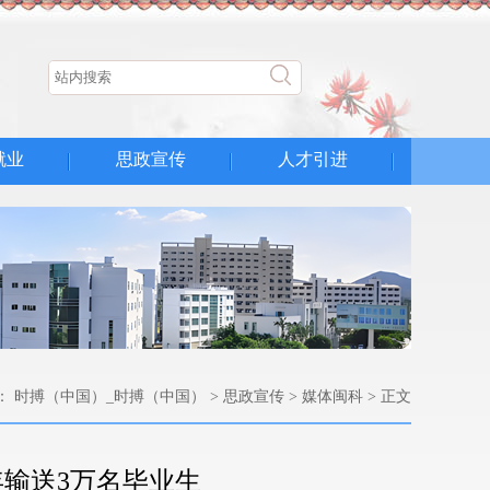
就业
思政宣传
人才引进
：
时搏（中国）_时搏（中国）
>
思政宣传
>
媒体闽科
> 正文
年输送3万名毕业生