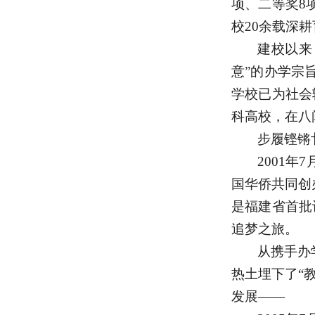
项、二等奖8
校20余载深
建校以来
意”的办学宗
学校已为社会
科高校，在八
步履铿锵
2001
国华侨共同创
是福建省首批
追梦之旅。
从携手办
热土埋下了
“
发展——