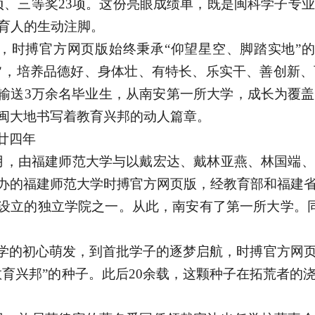
项、三等奖23项。这份亮眼成绩单，既是闽科学子专
耕育人的生动注脚。
，时搏官方网页版始终秉承
“仰望星空、脚踏实地”
旨，培养品德好、身体壮、有特长、乐实干、善创新、
输送3万余名毕业生，从南安第一所大学，成长为覆
闽大地书写着教育兴邦的动人篇章。
廿四年
年7月，由福建师范大学与以戴宏达、戴林亚燕、林国端
办的福建师范大学时搏官方网页版，经教育部和福建
设立的独立学院之一。从此，南安有了第一所大学。同
学的初心萌发，到首批学子的逐梦启航，时搏官方网
教育兴邦”的种子。此后20余载，这颗种子在拓荒者