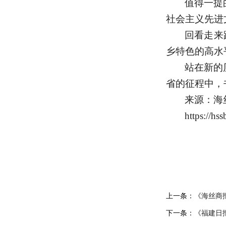
值得一提
社会主义先进
回看走来
乡特色的高水
站在新的
省的征程中，
来源：海
https://hs
上一条：
《海丝商
下一条：
《福建日