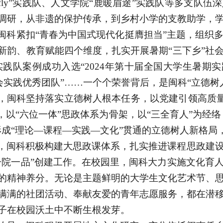
refly”实践队、人文学院“鹿暖眉途”实践队等多支
调研，从非遗的保护传承，到乡村小学的支教助学，
闽科紧扣
“青春为中国式现代化挺膺担当”主题，组织
新韵、教育赋能四个维度，扎实开展暑期“三下乡”社
fly”实践队案例成功入选“2024年第十届全国大学生
社会实践优秀团队”……一个个荣誉背后，是闽科“立德树
，闽科坚持落实立德树人根本任务，以党建引领高质
”，以“六位一体”思政体系为骨架，以“三全育人”为经
形成“理论—课程—实践—文化”贯通的立德树人新格局
，闽科积极构建大思政课体系，扎实推进课程思政建
一院一品”创建工作。在校园里，闽科大力实施文化育
的精神养分。无论是主题鲜明的大学生文化艺术节、
满满的社团活动、奉献友爱的青年志愿服务，都在潜
子在校园沃土中不断生根发芽。