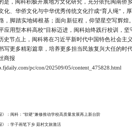
的是，闽科积极开展地方文化研究，充分依托闽南侨
文化、华侨文化与中华优秀传统文化拧成
“育人绳”，
路，脚踏实地铸根基；面向新征程，仰望星空写辉煌
平应用型本科高校”目标迈进，闽科始终践行校训，坚
历史节点上，闽科将在习近平新时代中国特色社会主
书写更多精彩篇章，培养更多担当民族复兴大任的时
丝商报
sb.fjdaily.com/pc/con/202509/05/content_475828.html
报》：闽科：“软硬”兼修推动学校高质量发展再上新台阶
报》：学子画笔下乡 菇村文旅激活