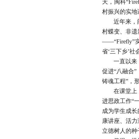
天，闽科“Fi
村振兴的实地
近年来，
村蝶变、非遗
——“Fire
省‘三下乡’
一直以来
促进“八融合
铸魂工程”，
在课堂上
进思政工作
“
成为学生成长
康讲座、活力
立德树人的种