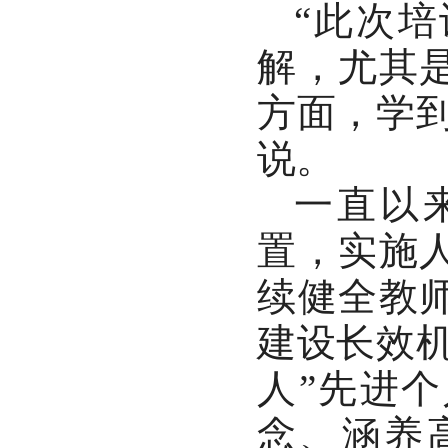
“此次
解，尤其
方面，学
说。
一直以
置，实施
续健全教
建设长效
人”先进
念、涵养