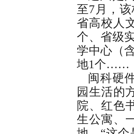
至
7月，
省高校人
个、省级
学中心（
地1个……
闽科硬
园生活的
院、红色
生公寓、
地。
“这